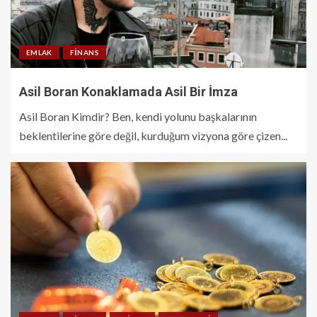
EMLAK
FINANS
Asil Boran Konaklamada Asil Bir İmza
Asil Boran Kimdir? Ben, kendi yolunu başkalarının
beklentilerine göre değil, kurduğum vizyona göre çizen...