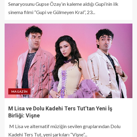
Senaryosunu Gupse Özay’ın kaleme aldığı Gupi’nin ilk
sinema filmi “Gupi ve Gülmeyen Kral”, 23...
MAGAZIN
M Lisa ve Dolu Kadehi Ters Tut’tan Yeni İş
Birliği: Vişne
M Lisa ve alternatif müziğin sevilen gruplarından Dolu
Kadehi Ters Tut, yeni şarkıları “Vişne”...