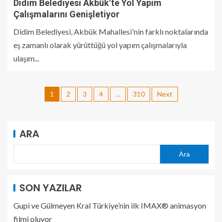
Didim Belediyesi Akbük’te Yol Yapım
Çalışmalarını Genişletiyor
Didim Belediyesi, Akbük Mahallesi'nin farklı noktalarında
eş zamanlı olarak yürüttüğü yol yapım çalışmalarıyla
ulaşım...
1
2
3
4
…
310
Next
ARA
Ara
SON YAZILAR
Gupi ve Gülmeyen Kral Türkiye’nin ilk IMAX® animasyon
filmi oluyor