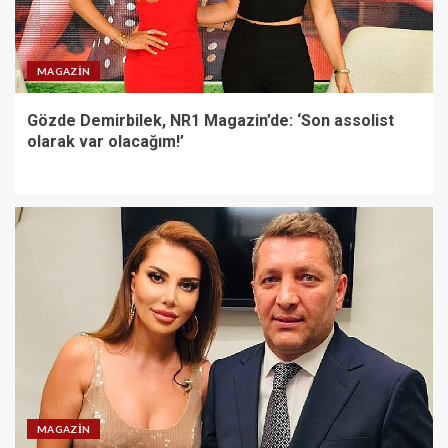
3
MAGAZIN
Kayseri’de izdiham değil, rekor
Gözde Demirbilek, NR1 Magazin’de: ‘Son assolist
vardı!
olarak var olacağım!’
4
VakıfBank’ın aktif büyüklüğü
yıllık bazda yüzde 28 artışla 5,8
trilyon TL’yi aştı
5
MAGAZIN