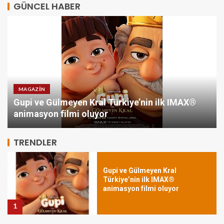
GÜNCEL HABER
MAGAZIN
Gupi ve Gülmeyen Kral Türkiye’nin ilk IMAX®
VakıfBank’ın aktif büyüklüğü
yıllık bazda yüzde 28 artışla 5,8
animasyon filmi oluyor
trilyon TL’yi aştı
5
TRENDLER
Gupi ve Gülmeyen Kral
Türkiye’nin ilk IMAX®
animasyon filmi oluyor
1