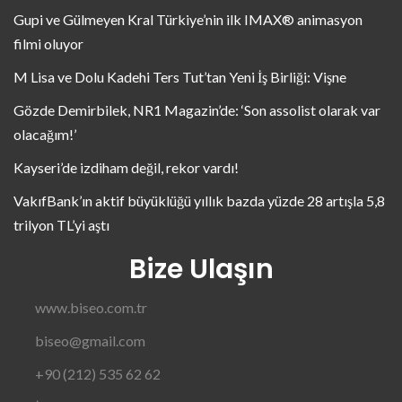
Gupi ve Gülmeyen Kral Türkiye’nin ilk IMAX® animasyon
filmi oluyor
M Lisa ve Dolu Kadehi Ters Tut’tan Yeni İş Birliği: Vişne
Gözde Demirbilek, NR1 Magazin’de: ‘Son assolist olarak var
olacağım!’
Kayseri’de izdiham değil, rekor vardı!
VakıfBank’ın aktif büyüklüğü yıllık bazda yüzde 28 artışla 5,8
trilyon TL’yi aştı
Bize Ulaşın
www.biseo.com.tr
biseo@gmail.com
+90 (212) 535 62 62