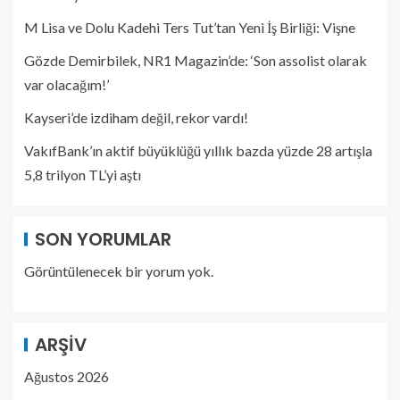
M Lisa ve Dolu Kadehi Ters Tut’tan Yeni İş Birliği: Vişne
Gözde Demirbilek, NR1 Magazin’de: ‘Son assolist olarak
var olacağım!’
Kayseri’de izdiham değil, rekor vardı!
VakıfBank’ın aktif büyüklüğü yıllık bazda yüzde 28 artışla
5,8 trilyon TL’yi aştı
SON YORUMLAR
Görüntülenecek bir yorum yok.
ARŞIV
Ağustos 2026