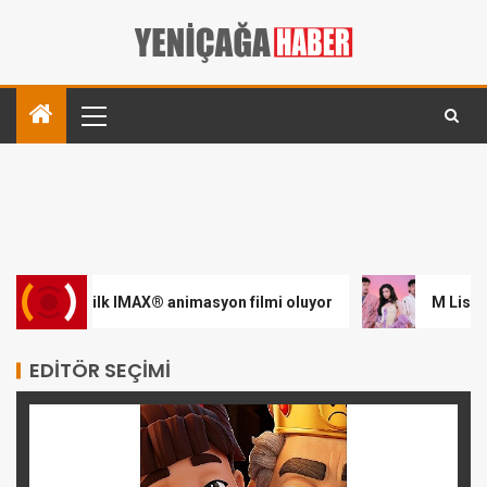
 ilk IMAX® animasyon filmi oluyor
M Lisa ve Dolu Kadehi 
EDITÖR SEÇIMI