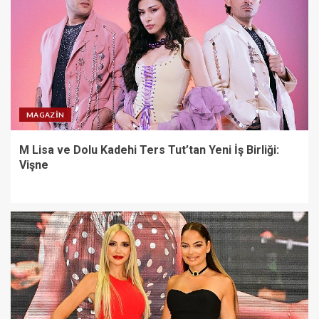
yıllık bazda yüzde 28 artışla 5,8
trilyon TL’yi aştı
5
Gupi ve Gülmeyen Kral
Türkiye’nin ilk IMAX®
MAGAZIN
animasyon filmi oluyor
1
M Lisa ve Dolu Kadehi Ters Tut’tan Yeni İş Birliği:
Vişne
M Lisa ve Dolu Kadehi Ters
Tut’tan Yeni İş Birliği: Vişne
2
Gözde Demirbilek, NR1
Magazin’de: ‘Son assolist
olarak var olacağım!’