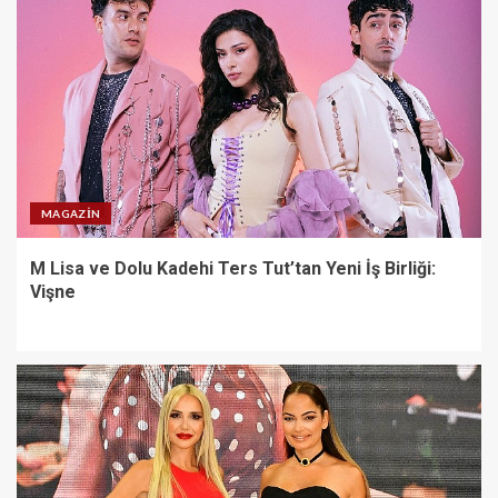
MAGAZIN
M Lisa ve Dolu Kadehi Ters Tut’tan Yeni İş Birliği:
Vişne