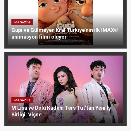
MAGAZIN
Gupi ve Gülmeyen Kral Türkiye’nin ilk IMAX®
animasyon filmi oluyor
MAGAZIN
M Lisa ve Dolu Kadehi Ters Tut’tan Yeni İş
Birliği: Vişne