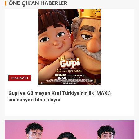
ÖNE ÇIKAN HABERLER
M Lisa ve Dolu Kadehi Ters
Tut’tan Yeni İş Birliği: Vişne
2
Gözde Demirbilek, NR1
Magazin’de: ‘Son assolist
olarak var olacağım!’
3
MAGAZIN
Gupi ve Gülmeyen Kral Türkiye’nin ilk IMAX®
Kayseri’de izdiham değil, rekor
animasyon filmi oluyor
vardı!
4
VakıfBank’ın aktif büyüklüğü