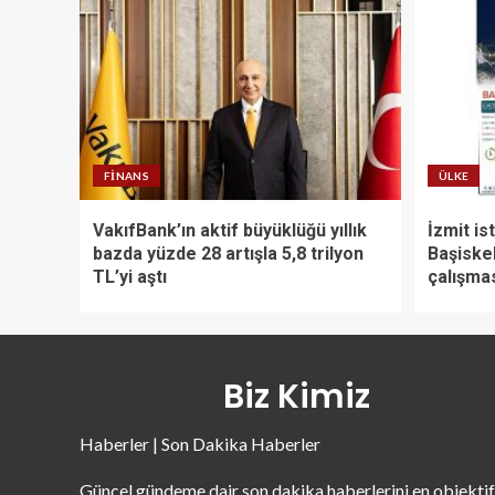
FINANS
ÜLKE
VakıfBank’ın aktif büyüklüğü yıllık
İzmit is
bazda yüzde 28 artışla 5,8 trilyon
Başiske
TL’yi aştı
çalışma
Biz Kimiz
Haberler | Son Dakika Haberler
Güncel gündeme dair son dakika haberlerini en objektif