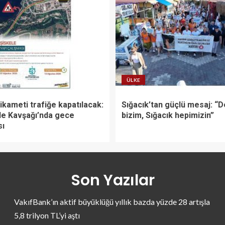
ÜLKE
tikameti trafiğe kapatılacak:
Sığacık’tan güçlü mesaj: “D
le Kavşağı’nda gece
bizim, Sığacık hepimizin”
sı
Son Yazılar
VakıfBank’ın aktif büyüklüğü yıllık bazda yüzde 28 artışla
5,8 trilyon TL’yi aştı