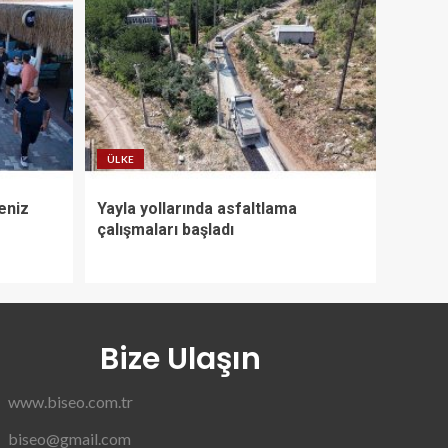
ÜLKE
eniz
Yayla yollarında asfaltlama
çalışmaları başladı
Bize Ulaşın
www.biseo.com.tr
biseo@gmail.com