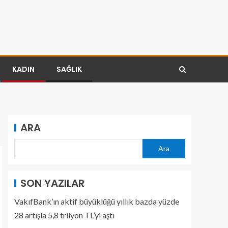
KADIN
SAĞLIK
ARA
Ara
SON YAZILAR
VakıfBank’ın aktif büyüklüğü yıllık bazda yüzde
28 artışla 5,8 trilyon TL’yi aştı