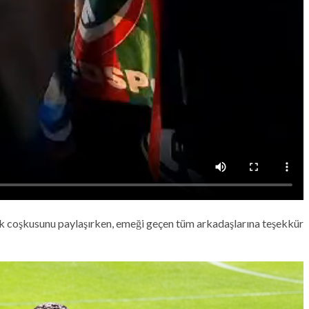
k coşkusunu paylaşırken, emeği geçen tüm arkadaşlarına teşekkür