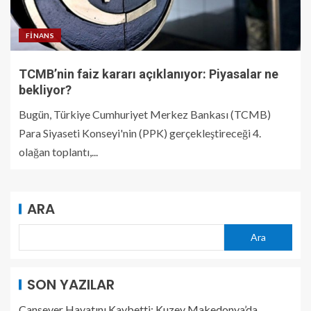
FINANS
TCMB’nin faiz kararı açıklanıyor: Piyasalar ne
bekliyor?
Bugün, Türkiye Cumhuriyet Merkez Bankası (TCMB)
Para Siyaseti Konseyi'nin (PPK) gerçekleştireceği 4.
olağan toplantı,...
ARA
Ara
SON YAZILAR
Cansever Hayatını Kaybetti: Kuzey Makedonya’da