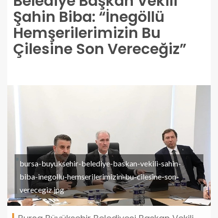
Belediye Başkan Vekili
Şahin Biba: “İnegöllü
Hemşerilerimizin Bu
Çilesine Son Vereceğiz”
bursa-buyuksehir-belediye-baskan-vekili-sahin-
biba-inegollu-hemserilerimizin-bu-cilesine-son-
verecegiz.jpg