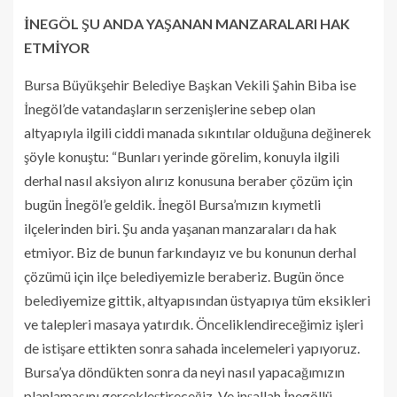
İNEGÖL ŞU ANDA YAŞANAN MANZARALARI HAK
ETMİYOR
Bursa Büyükşehir Belediye Başkan Vekili Şahin Biba ise
İnegöl’de vatandaşların serzenişlerine sebep olan
altyapıyla ilgili ciddi manada sıkıntılar olduğuna değinerek
şöyle konuştu: “Bunları yerinde görelim, konuyla ilgili
derhal nasıl aksiyon alırız konusuna beraber çözüm için
bugün İnegöl’e geldik. İnegöl Bursa’mızın kıymetli
ilçelerinden biri. Şu anda yaşanan manzaraları da hak
etmiyor. Biz de bunun farkındayız ve bu konunun derhal
çözümü için ilçe belediyemizle beraberiz. Bugün önce
belediyemize gittik, altyapısından üstyapıya tüm eksikleri
ve talepleri masaya yatırdık. Önceliklendireceğimiz işleri
de istişare ettikten sonra sahada incelemeleri yapıyoruz.
Bursa’ya döndükten sonra da neyi nasıl yapacağımızın
planlamasını gerçekleştireceğiz. Ve inşallah İnegöllü