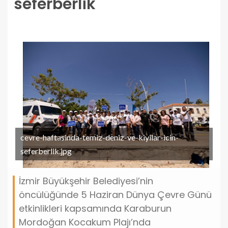
seferberlik
cevre-haftasinda-temiz-deniz-ve-kiyilar-icin-
seferberlik.jpg
İzmir Büyükşehir Belediyesi’nin
öncülüğünde 5 Haziran Dünya Çevre Günü
etkinlikleri kapsamında Karaburun
Mordoğan Kocakum Plajı’nda