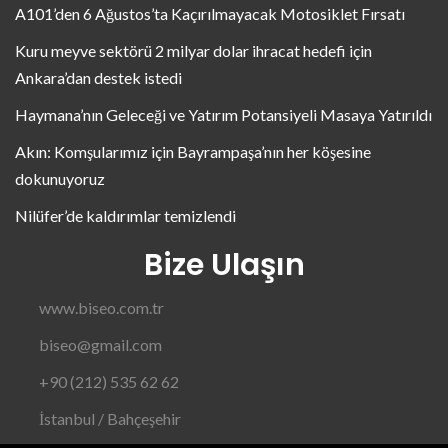
A101’den 6 Ağustos’ta Kaçırılmayacak Motosiklet Fırsatı
Kuru meyve sektörü 2 milyar dolar ihracat hedefi için
Ankara’dan destek istedi
Haymana’nın Geleceği ve Yatırım Potansiyeli Masaya Yatırıldı
Akın: Komşularımız için Bayrampaşa’nın her köşesine
dokunuyoruz
Nilüfer’de kaldırımlar temizlendi
Bize Ulaşın
www.biseo.com.tr
biseo@gmail.com
+90 (212) 535 62 62
İstanbul / Bahçeşehir