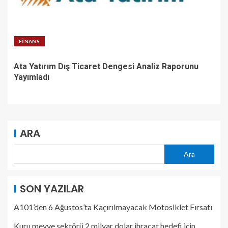
FINANS
Ata Yatırım Dış Ticaret Dengesi Analiz Raporunu
Yayımladı
ARA
Ara
SON YAZILAR
A101’den 6 Ağustos’ta Kaçırılmayacak Motosiklet Fırsatı
Kuru meyve sektörü 2 milyar dolar ihracat hedefi için