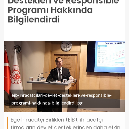
Destekleri ve Responsible
Programı Hakkında
Bilgilendirdi
eib-ihracatcilari-devlet-destekleri-ve-responsible-
programi-hakkinda-bilgilendirdi.jpg
Ege İhracatçı Birlikleri (EİB), ihracatçı
firmaların devlet desteklerinden daha etkin