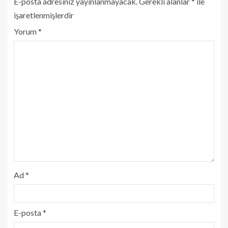
E-posta adresiniz yayınlanmayacak.
Gerekli alanlar
*
ile
işaretlenmişlerdir
Yorum
*
Ad
*
E-posta
*