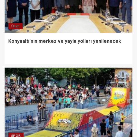
ÜLKE
Konyaaltı’nın merkez ve yayla yolları yenilenecek
SPOR