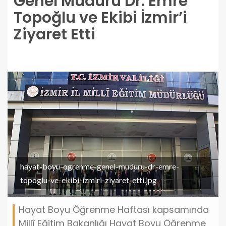
Genel Müdürü Dr. Emre
Topoğlu ve Ekibi İzmir’i
Ziyaret Etti
hayat-boyu-ogrenme-genel-muduru-dr-emre-
topoglu-ve-ekibi-izmiri-ziyaret-etti.jpg
Hayat Boyu Öğrenme Haftası kapsamında
Millî Eğitim Bakanlığı Hayat Boyu Öğrenme