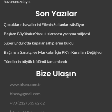
huzurunuzdayız.
Son Yazılar
Çocukların hayallerini Filenin Sultanları süslüyor
Başkan Büyükakın’dan uluslararası yarışma müjdesi
Süper Enduro’da kupalar sahiplerini buldu
Bağımsız Sanatçı ve Markalar İçin PR’ın Kuralları Değişiyor
Tünellerin büyük bölümü tamamlandı
Bize Ulaşın
www.biseo.com.tr
biseo@gmail.com
+90 (212) 535 62 62