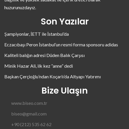
huzurunuzdayız.
Son Yazılar
Şampiyonlar, İETT ile İstanbul’da
Eczacıbaşı Peron İstanbul’un resmi forma sponsoru adidas
Kaliteli balığın adresi Düden Balık Çarşısı
Minik Hazar Ali, ilk kez “anne” dedi
Başkan Çerçioğlu’ndan Koçarlı’da Altyapı Yatırımı
Bize Ulaşın
www.biseo.com.tr
biseo@gmail.com
+90 (212) 535 62 62