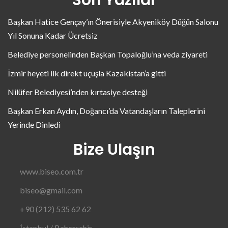
Başkan Hatice Gençay’ın Önerisiyle Akyeniköy Düğün Salonu
Yıl Sonuna Kadar Ücretsiz
Belediye personelinden Başkan Topaloğlu’na veda ziyareti
İzmir heyeti ilk direkt uçuşla Kazakistan’a gitti
Nilüfer Belediyesi’nden kırtasiye desteği
Başkan Erkan Aydın, Doğancı’da Vatandaşların Taleplerini
Yerinde Dinledi
Bize Ulaşın
www.biseo.com.tr
biseo@gmail.com
+90 (212) 535 62 62
İstanbul / Bahçeşehir