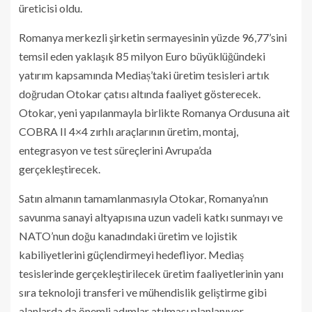
üreticisi oldu.
Romanya merkezli şirketin sermayesinin yüzde 96,77’sini
temsil eden yaklaşık 85 milyon Euro büyüklüğündeki
yatırım kapsamında Mediaș’taki üretim tesisleri artık
doğrudan Otokar çatısı altında faaliyet gösterecek.
Otokar, yeni yapılanmayla birlikte Romanya Ordusuna ait
COBRA II 4×4 zırhlı araçlarının üretim, montaj,
entegrasyon ve test süreçlerini Avrupa’da
gerçekleştirecek.
Satın almanın tamamlanmasıyla Otokar, Romanya’nın
savunma sanayi altyapısına uzun vadeli katkı sunmayı ve
NATO’nun doğu kanadındaki üretim ve lojistik
kabiliyetlerini güçlendirmeyi hedefliyor. Mediaș
tesislerinde gerçekleştirilecek üretim faaliyetlerinin yanı
sıra teknoloji transferi ve mühendislik geliştirme gibi
alanlarda da önemli adımlar atılması planlanıyor.