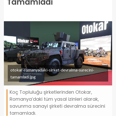
Tamamladı
otokar-romanyadaki-sirket-devralma-surecini-
tamamladi.jpg
Koç Topluluğu şirketlerinden Otokar,
Romanya’daki tüm yasal izinleri alarak,
savunma sanayi şirketi devralma sürecini
tamamladı.