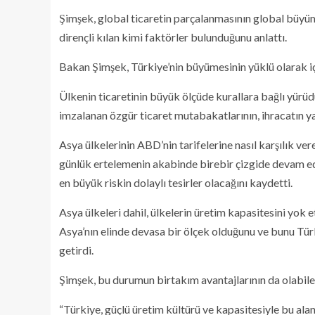
Şimşek, global ticaretin parçalanmasının global büyüm
dirençli kılan kimi faktörler bulunduğunu anlattı.
Bakan Şimşek, Türkiye’nin büyümesinin yüklü olarak iç 
Ülkenin ticaretinin büyük ölçüde kurallara bağlı yürüd
imzalanan özgür ticaret mutabakatlarının, ihracatın yakl
Asya ülkelerinin ABD’nin tarifelerine nasıl karşılık ver
günlük ertelemenin akabinde birebir çizgide devam edi
en büyük riskin dolaylı tesirler olacağını kaydetti.
Asya ülkeleri dahil, ülkelerin üretim kapasitesini yok
Asya’nın elinde devasa bir ölçek olduğunu ve bunu T
getirdi.
Şimşek, bu durumun birtakım avantajlarının da olabilec
“Türkiye, güçlü üretim kültürü ve kapasitesiyle bu aland