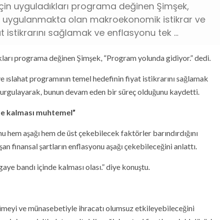
 için uyguladıkları programa değinen Şimşek,
k, uygulanmakta olan makroekonomik istikrar ve
 istikrarını sağlamak ve enflasyonu tek ...
ıkları programa değinen Şimşek, “Program yolunda gidiyor.” dedi.
ıslahat programının temel hedefinin fiyat istikrarını sağlamak
vurgulayarak, bunun devam eden bir süreç olduğunu kaydetti.
de kalması muhtemel”
u hem aşağı hem de üst çekebilecek faktörler barındırdığını
şan finansal şartların enflasyonu aşağı çekebileceğini anlattı.
ye bandı içinde kalması olası.” diye konuştu.
yümeyi ve münasebetiyle ihracatı olumsuz etkileyebileceğini