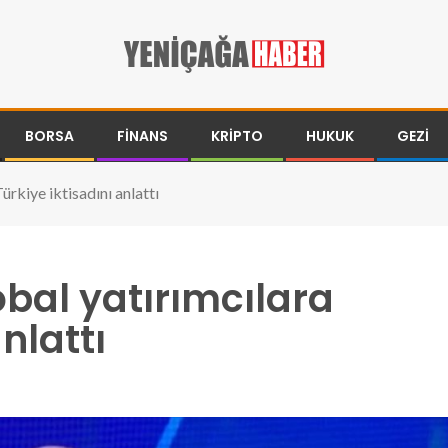
BORSA
FINANS
KRIPTO
HUKUK
GEZI
rkiye iktisadını anlattı
bal yatırımcılara
nlattı