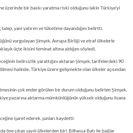
e üzerinde bir baskı yaratma riski olduğunu lakin Türkiye’yi
talep, yani yatırım ve tüketime dayandığını belirtti.
üğünü vurgulayan Şimşek, Avrupa Birliği ve etraf ülkelerle
aşık üçte ikisini teminat altına aldığını söyledi.
eceğinin belirsizlik yarattığını aktaran Şimşek, tarifelerdeki 90
lmesi halinde, Türkiye üzere gelişmekte olan ülkeler açısından
 etmesinin çok ender görülen bir durum olduğunu belirten Şimşek,
ürkiye pazarına aktarma mümkünlüğünün yüksek olduğunu lisana
eğine işaret ederek, şunları kaydetti:
a öne çıkan sayılı ülkelerden biri. Bilhassa Batı ile bağlar