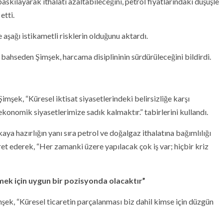
baskılayarak ithalatı azaltabileceğini, petrol fiyatlarındaki düşüşle
etti.
 aşağı istikametli risklerin olduğunu aktardı.
en bahseden Şimşek, harcama disiplininin sürdürüleceğini bildirdi.
mşek, “Küresel iktisat siyasetlerindeki belirsizliğe karşı
oekonomik siyasetlerimize sadık kalmaktır.” tabirlerini kullandı.
aya hazırlığın yanı sıra petrol ve doğalgaz ithalatına bağımlılığı
ret ederek, “Her zamanki üzere yapılacak çok iş var; hiçbir kriz
kmek için uygun bir pozisyonda olacaktır”
mşek, “Küresel ticaretin parçalanması biz dahil kimse için düzgün