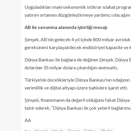
Uyguladıkları makroekonomik istikrar ıslahat progr
yatırım ortamını düzgünleştirmeye yardımcı olacağını 
AB ile savunma alanında işbirliği mesajı
Şimşek, AB’nin gelecek 4 yıl içinde 800 milyar avrolu
gereksinimi karşılayabilecek endüstriyel kapasite ve ka
Dünya Bankası ile bağlara de değinen Şimşek, Dünya Ban
dolardan 35 milyar dolara çıkardığını anımsattı.
Türkiye’nin öncelikleriyle Dünya Bankası’nın odağını
verimlilik ve dijital altyapı üzere bahislere işaret etti.
Şimşek, finansmanın da değerli olduğunu fakat Dünya B
tabir ederek, “Dünya Bankası ile çok yeterli bağlarımı
AA
Küresel
Şimşek
Ticaret
Türkiye
Ülkeler