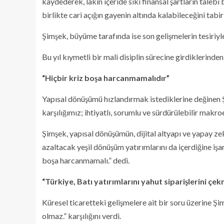
kaydederek, lakin içeride sıkı finansal şartların talebi 
birlikte cari açığın gayenin altında kalabileceğini tabir 
Şimşek, büyüme tarafında ise son gelişmelerin tesiriyle
Bu yıl kıymetli bir mali disiplin sürecine girdiklerind
“Hiçbir kriz boşa harcanmamalıdır”
Yapısal dönüşümü hızlandırmak istediklerine değinen Şi
karşılığımız; ihtiyatlı, sorumlu ve sürdürülebilir makr
Şimşek, yapısal dönüşümün, dijital altyapı ve yapay zek
azaltacak yeşil dönüşüm yatırımlarını da içerdiğine işa
boşa harcanmamalı.” dedi.
“Türkiye, Batı yatırımlarını yahut siparişlerini çe
Küresel ticaretteki gelişmelere ait bir soru üzerine Şi
olmaz.” karşılığını verdi.