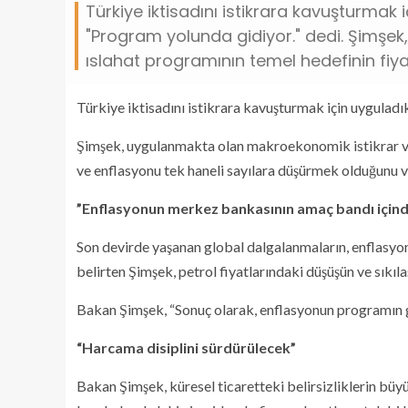
Türkiye iktisadını istikrara kavuşturmak
"Program yolunda gidiyor." dedi. Şimşe
ıslahat programının temel hedefinin fiyat
Türkiye iktisadını istikrara kavuşturmak için uygulad
Şimşek, uygulanmakta olan makroekonomik istikrar ve 
ve enflasyonu tek haneli sayılara düşürmek olduğunu 
⁠”Enflasyonun merkez bankasının amaç bandı için
Son devirde yaşanan global dalgalanmaların, enflasyon
belirten Şimşek, petrol fiyatlarındaki düşüşün ve sıkıla
Bakan Şimşek, “Sonuç olarak, enflasyonun programın ga
“Harcama disiplini sürdürülecek”
Bakan Şimşek, küresel ticaretteki belirsizliklerin bü