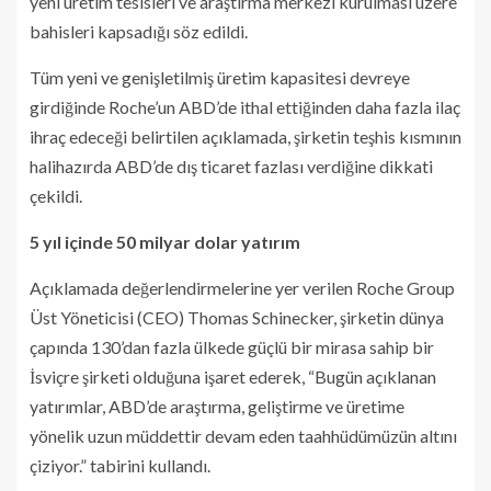
yeni üretim tesisleri ve araştırma merkezi kurulması üzere
bahisleri kapsadığı söz edildi.
Tüm yeni ve genişletilmiş üretim kapasitesi devreye
girdiğinde Roche’un ABD’de ithal ettiğinden daha fazla ilaç
ihraç edeceği belirtilen açıklamada, şirketin teşhis kısmının
halihazırda ABD’de dış ticaret fazlası verdiğine dikkati
çekildi.
5 yıl içinde 50 milyar dolar yatırım
Açıklamada değerlendirmelerine yer verilen Roche Group
Üst Yöneticisi (CEO) Thomas Schinecker, şirketin dünya
çapında 130’dan fazla ülkede güçlü bir mirasa sahip bir
İsviçre şirketi olduğuna işaret ederek, “Bugün açıklanan
yatırımlar, ABD’de araştırma, geliştirme ve üretime
yönelik uzun müddettir devam eden taahhüdümüzün altını
çiziyor.” tabirini kullandı.