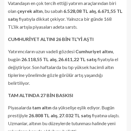
Vatandaşın en çok tercih ettiği yatırım araçlarından biri
olan
çeyrek altın
, bu sabah
6.528,08 TL alış
,
6.671,55 TL
satış
fiyatıyla dikkat çekiyor. Yalnızca bir günde 168
TL’lik artışla piyasaları adeta sarstı.
CUMHURİYET ALTINI 26 BİN TL’Yİ AŞTI
Yatırımcıların uzun vadeli gözdesi
Cumhuriyet altını
,
bugün
26.118,55 TL alış
,
26.611,22 TL satış
fiyatıyla el
değiştiriyor. Son haftalarda bu tıp yüksek hacimli altın
tiplerine yönelimde gözle görülür artış yaşandığı
belirtiliyor.
TAM ALTINDA 27 BİN BASKISI
Piyasalarda
tam altın
da yükselişe eşlik ediyor. Bugün
prestijiyle
26.808 TL alış
,
27.032 TL satış
fiyatına ulaştı.
Uzmanlar, altının bu düzeylerde tutunması halinde yeni