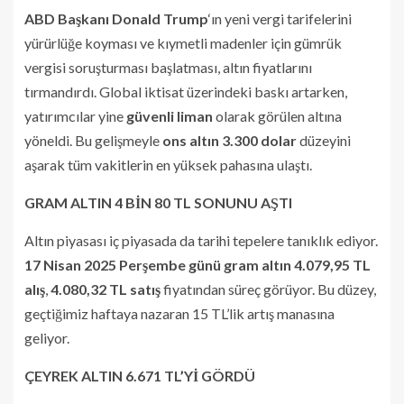
ABD Başkanı Donald Trump
‘ın yeni vergi tarifelerini
yürürlüğe koyması ve kıymetli madenler için gümrük
vergisi soruşturması başlatması, altın fiyatlarını
tırmandırdı. Global iktisat üzerindeki baskı artarken,
yatırımcılar yine
güvenli liman
olarak görülen altına
yöneldi. Bu gelişmeyle
ons altın 3.300 dolar
düzeyini
aşarak tüm vakitlerin en yüksek pahasına ulaştı.
GRAM ALTIN 4 BİN 80 TL SONUNU AŞTI
Altın piyasası iç piyasada da tarihi tepelere tanıklık ediyor.
17 Nisan 2025 Perşembe günü gram altın 4.079,95 TL
alış
,
4.080,32 TL satış
fiyatından süreç görüyor. Bu düzey,
geçtiğimiz haftaya nazaran 15 TL’lik artış manasına
geliyor.
ÇEYREK ALTIN 6.671 TL’Yİ GÖRDÜ