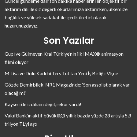
Güncel gündeme dair son dakika haberlerini en objektif bir
aktarım dili ile siz değerli okurlarımıza aktarırken, ülkemize
bağlılık ve yüksek sadakat ile içerik üretici olarak
huzurunuzdayız.
Son Yazılar
Gupi ve Gülmeyen Kral Türkiye’nin ilk IMAX® animasyon
filmi oluyor
M Lisa ve Dolu Kadehi Ters Tut’tan Yeni İş Birliği: Vişne
Gözde Demirbilek, NR1 Magazin’de: ‘Son assolist olarak var
olacağım!’
Kayseri’de izdiham değil, rekor vardı!
VakıfBank’ın aktif büyüklüğü yıllık bazda yüzde 28 artışla 5,8
trilyon TL’yi aştı