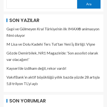
Ara
SON YAZILAR
Gupi ve Gülmeyen Kral Türkiye’nin ilk IMAX® animasyon
filmi oluyor
M Lisa ve Dolu Kadehi Ters Tut’tan Yeni İş Birliği: Vişne
Gözde Demirbilek, NR1 Magazin’de: ‘Son assolist olarak
var olacağım!’
Kayseri’de izdiham değil, rekor vardı!
VakıfBank’ın aktif büyüklüğü yıllık bazda yüzde 28 artışla
5,8 trilyon TL’yi aştı
SON YORUMLAR