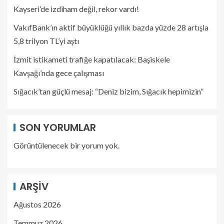
Kayseri’de izdiham değil, rekor vardı!
VakıfBank’ın aktif büyüklüğü yıllık bazda yüzde 28 artışla
5,8 trilyon TL’yi aştı
İzmit istikameti trafiğe kapatılacak: Başiskele
Kavşağı’nda gece çalışması
Sığacık’tan güçlü mesaj: “Deniz bizim, Sığacık hepimizin”
SON YORUMLAR
Görüntülenecek bir yorum yok.
ARŞIV
Ağustos 2026
Temmuz 2026