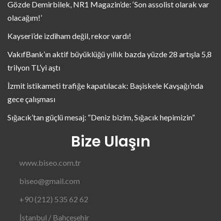
Gözde Demirbilek, NR1 Magazin’de: ‘Son assolist olarak var
olacağım!’
Kayseri’de izdiham değil, rekor vardı!
VakıfBank’ın aktif büyüklüğü yıllık bazda yüzde 28 artışla 5,8
trilyon TL’yi aştı
İzmit istikameti trafiğe kapatılacak: Başiskele Kavşağı’nda
gece çalışması
Sığacık’tan güçlü mesaj: “Deniz bizim, Sığacık hepimizin”
Bize Ulaşın
www.biseo.com.tr
biseo@gmail.com
+90 (212) 535 62 62
İstanbul / Bahçeşehir