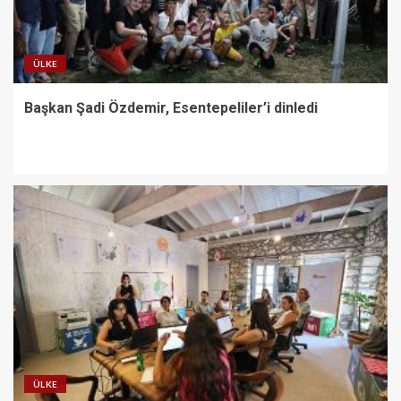
ÜLKE
Başkan Şadi Özdemir, Esentepeliler’i dinledi
ÜLKE