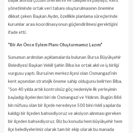
başlık altında çözüm önerilerini ve taleplerini paylaştı. Kent
yönetiminde ortak veri tabanı oluşturulmasının önemine
dikkat çeken Başkan Aydın, özellikle planlama süreçlerinde
kurumlar arası koordinasyonun güçlendirilmesi gerektiğini
ifade etti.
“Bir An Önce Eylem Planı Oluşturmamız Lazım”
Sunumun ardından açıklamalarda bulunan Bursa Büyükşehir
Belediyesi Başkan Vekili Şahin Biba ise ortak akıl ve iş birliği
vurgusu yaptı. Bursa’nın merkez ilçesi olan Osmangazi’nin
kent açısından stratejik öneme sahip olduğunu belirten Biba,
“Son 40 yılda artık kontrolsüz göç nedeniyle ilk yerleşimin
başladığı ilçelerden biri de Osmangazi ve Yıldırım. Bugün 886
bin nüfusu olan bir ilçede neredeyse 500 bini riskli yapılarda
kaldığı bir ilçeden bahsediyoruz ve aksiyon alınması gereken
bir ilçeden bahsediyoruz. Biz bu konuda hem büyükşehir hem
ilçe belediyelerimiz olarak tam bir ekip olarak bu manada