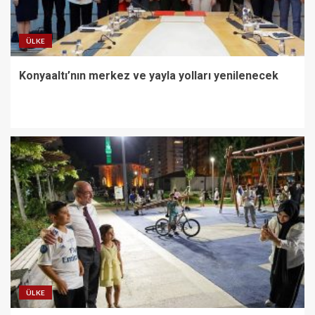
ÜLKE
Konyaaltı’nın merkez ve yayla yolları yenilenecek
ÜLKE